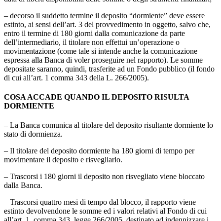
– decorso il suddetto termine il deposito “dormiente” deve essere
estinto, ai sensi dell’art. 3 del provvedimento in oggetto, salvo che,
entro il termine di 180 giorni dalla comunicazione da parte
dell’intermediario, il titolare non effettui un’operazione o
movimentazione (come tale si intende anche la comunicazione
espressa alla Banca di voler proseguire nel rapporto). Le somme
depositate saranno, quindi, trasferite ad un Fondo pubblico (il fondo
di cui all’art. 1 comma 343 della L. 266/2005).
COSA ACCADE QUANDO IL DEPOSITO RISULTA
DORMIENTE
– La Banca comunica al titolare del deposito risultante dormiente lo
stato di dormienza.
– Il titolare del deposito dormiente ha 180 giorni di tempo per
movimentare il deposito e risvegliarlo.
– Trascorsi i 180 giorni il deposito non risvegliato viene bloccato
dalla Banca.
– Trascorsi quattro mesi di tempo dal blocco, il rapporto viene
estinto devolvendone le somme ed i valori relativi al Fondo di cui
all’art. 1, comma 343, legge 266/2005, destinato ad indennizzare i