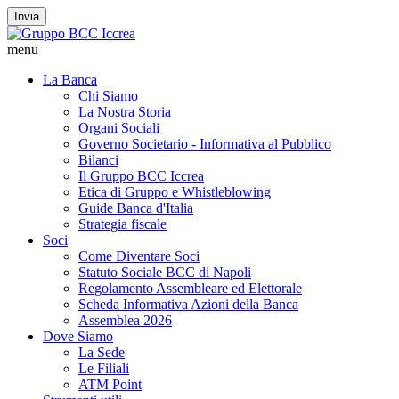
Invia
menu
La Banca
Chi Siamo
La Nostra Storia
Organi Sociali
Governo Societario - Informativa al Pubblico
Bilanci
Il Gruppo BCC Iccrea
Etica di Gruppo e Whistleblowing
Guide Banca d'Italia
Strategia fiscale
Soci
Come Diventare Soci
Statuto Sociale BCC di Napoli
Regolamento Assembleare ed Elettorale
Scheda Informativa Azioni della Banca
Assemblea 2026
Dove Siamo
La Sede
Le Filiali
ATM Point