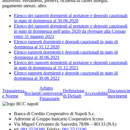
attraverso: versamenti, prelievi, richiesta di carnet assegni,
pagamento utenze, altro.
Elenco dei rapporti dormienti al portatore e depositi cauzionali
in stato di dormienza al 30.06.2020
Elenco dei rapporti dormienti al portatore e depositi cauzionali
in stato di dormienza nell’anno 2020 da riversare alla Consap
entro 31 maggio 2021
Elenco rapporti dormienti e depositi cauzionali in stato di
dormienza al 31.12.2020
Elenco rapporti dormienti e depositi cauzionali in stato di
dormienza al 30.06.2021
Elenco dei rapporti dormienti al portatore e depositi cauzionali
in stato di dormienza al 31.12.2021
Elenco rapporti dormienti e depositi cauzionali in stato di
dormienza al 30.06.2022
Arbitro
Trasparenza
Definizione
Disconosci
Reclami
Controversie
Accessibilità
e Norme
di Default
movimenti
Finanziarie
Banca di Credito Cooperativo di Napoli S.c.
Aderente al Gruppo bancario Cooperativo Iccrea
Via Miguel Cervantes de Saavedra 78/86 – 80133 (NA)
tel:
081 5529386
Telefax:
081 5522196