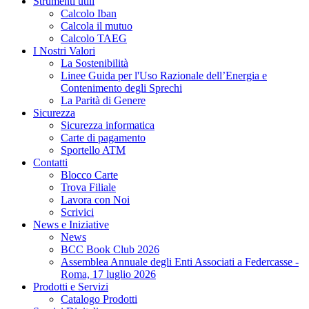
Strumenti utili
Calcolo Iban
Calcola il mutuo
Calcolo TAEG
I Nostri Valori
La Sostenibilità
Linee Guida per l'Uso Razionale dell’Energia e
Contenimento degli Sprechi
La Parità di Genere
Sicurezza
Sicurezza informatica
Carte di pagamento
Sportello ATM
Contatti
Blocco Carte
Trova Filiale
Lavora con Noi
Scrivici
News e Iniziative
News
BCC Book Club 2026
Assemblea Annuale degli Enti Associati a Federcasse -
Roma, 17 luglio 2026
Prodotti e Servizi
Catalogo Prodotti