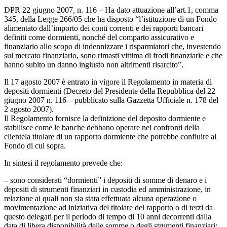
DPR 22 giugno 2007, n. 116 – Ha dato attuazione all’art.1, comma
345, della Legge 266/05 che ha disposto “l’istituzione di un Fondo
alimentato dall’importo dei conti correnti e dei rapporti bancari
definiti come dormienti, nonché del comparto assicurativo e
finanziario allo scopo di indennizzare i risparmiatori che, investendo
sul mercato finanziario, sono rimasti vittima di frodi finanziarie e che
hanno subito un danno ingiusto non altrimenti risarcito”.
Il 17 agosto 2007 è entrato in vigore il Regolamento in materia di
depositi dormienti (Decreto del Presidente della Repubblica del 22
giugno 2007 n. 116 – pubblicato sulla Gazzetta Ufficiale n. 178 del
2 agosto 2007).
Il Regolamento fornisce la definizione del deposito dormiente e
stabilisce come le banche debbano operare nei confronti della
clientela titolare di un rapporto dormiente che potrebbe confluire al
Fondo di cui sopra.
In sintesi il regolamento prevede che:
– sono considerati “dormienti” i depositi di somme di denaro e i
depositi di strumenti finanziari in custodia ed amministrazione, in
relazione ai quali non sia stata effettuata alcuna operazione o
movimentazione ad iniziativa del titolare del rapporto o di terzi da
questo delegati per il periodo di tempo di 10 anni decorrenti dalla
data di libera disponibilità delle somme o degli strumenti finanziari;