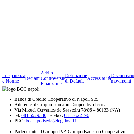
Arbitro
Trasparenza
Definizione
Disconosci
Reclami
Controversie
Accessibilità
e Norme
di Default
movimenti
Finanziarie
Banca di Credito Cooperativo di Napoli S.c.
Aderente al Gruppo bancario Cooperativo Iccrea
Via Miguel Cervantes de Saavedra 78/86 – 80133 (NA)
tel:
081 5529386
Telefax:
081 5522196
PEC:
bccnapolisede@legalmail.it
Partecipante al Gruppo IVA Gruppo Bancario Cooperativo