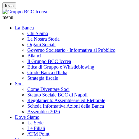
Invia
menu
La Banca
Chi Siamo
La Nostra Storia
Organi Sociali
Governo Societario - Informativa al Pubblico
Bilanci
Il Gruppo BCC Iccrea
Etica di Gruppo e Whistleblowing
Guide Banca d'Italia
Strategia fiscale
Soci
Come Diventare Soci
Statuto Sociale BCC di Napoli
Regolamento Assembleare ed Elettorale
Scheda Informativa Azioni della Banca
Assemblea 2026
Dove Siamo
La Sede
Le Filiali
ATM Point