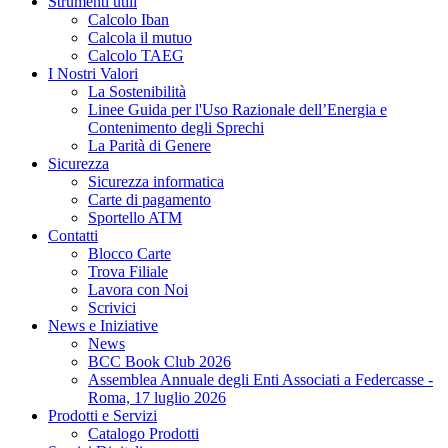
Strumenti utili
Calcolo Iban
Calcola il mutuo
Calcolo TAEG
I Nostri Valori
La Sostenibilità
Linee Guida per l'Uso Razionale dell’Energia e
Contenimento degli Sprechi
La Parità di Genere
Sicurezza
Sicurezza informatica
Carte di pagamento
Sportello ATM
Contatti
Blocco Carte
Trova Filiale
Lavora con Noi
Scrivici
News e Iniziative
News
BCC Book Club 2026
Assemblea Annuale degli Enti Associati a Federcasse -
Roma, 17 luglio 2026
Prodotti e Servizi
Catalogo Prodotti