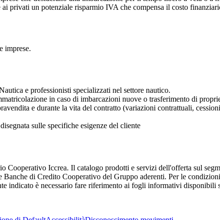
 ai privati un potenziale risparmio IVA che compensa il costo finanziario
 e imprese.
autica e professionisti specializzati nel settore nautico.
immatricolazione in caso di imbarcazioni nuove o trasferimento di proprie
pravendita e durante la vita del contratto (variazioni contrattuali, cessioni
 disegnata sulle specifiche esigenze del cliente
 Cooperativo Iccrea. Il catalogo prodotti e servizi dell'offerta sul se
Banche di Credito Cooperativo del Gruppo aderenti. Per le condizioni ec
indicato è necessario fare riferimento ai fogli informativi disponibili s
ione di Default
Accessibilità
Disconoscimento movimenti