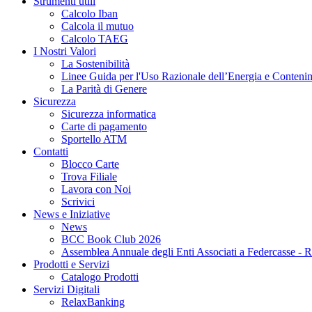
Strumenti utili
Calcolo Iban
Calcola il mutuo
Calcolo TAEG
I Nostri Valori
La Sostenibilità
Linee Guida per l'Uso Razionale dell’Energia e Conteni
La Parità di Genere
Sicurezza
Sicurezza informatica
Carte di pagamento
Sportello ATM
Contatti
Blocco Carte
Trova Filiale
Lavora con Noi
Scrivici
News e Iniziative
News
BCC Book Club 2026
Assemblea Annuale degli Enti Associati a Federcasse - 
Prodotti e Servizi
Catalogo Prodotti
Servizi Digitali
RelaxBanking