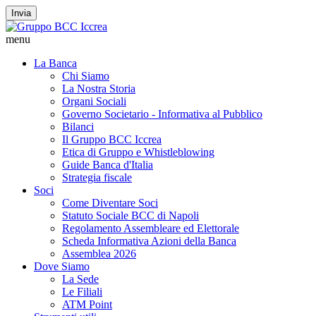
Invia
menu
La Banca
Chi Siamo
La Nostra Storia
Organi Sociali
Governo Societario - Informativa al Pubblico
Bilanci
Il Gruppo BCC Iccrea
Etica di Gruppo e Whistleblowing
Guide Banca d'Italia
Strategia fiscale
Soci
Come Diventare Soci
Statuto Sociale BCC di Napoli
Regolamento Assembleare ed Elettorale
Scheda Informativa Azioni della Banca
Assemblea 2026
Dove Siamo
La Sede
Le Filiali
ATM Point