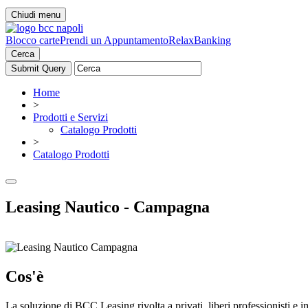
Chiudi menu
Blocco carte
Prendi un Appuntamento
RelaxBanking
Cerca
Home
>
Prodotti e Servizi
Catalogo Prodotti
>
Catalogo Prodotti
Leasing Nautico - Campagna
Cos'è
La soluzione di BCC Leasing rivolta a privati, liberi professionisti e