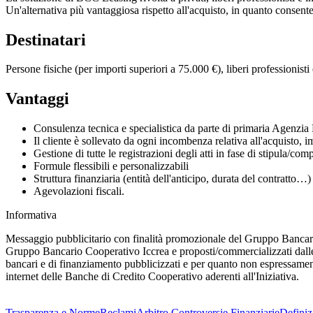
Un'alternativa più vantaggiosa rispetto all'acquisto, in quanto consente
Destinatari
Persone fisiche (per importi superiori a 75.000 €), liberi professionisti
Vantaggi
Consulenza tecnica e specialistica da parte di primaria Agenzia N
Il cliente è sollevato da ogni incombenza relativa all'acquisto, 
Gestione di tutte le registrazioni degli atti in fase di stipula/com
Formule flessibili e personalizzabili
Struttura finanziaria (entità dell'anticipo, durata del contratto…)
Agevolazioni fiscali.
Informativa
Messaggio pubblicitario con finalità promozionale del Gruppo Bancario
Gruppo Bancario Cooperativo Iccrea e proposti/commercializzati dalle 
bancari e di finanziamento pubblicizzati e per quanto non espressamente 
internet delle Banche di Credito Cooperativo aderenti all'Iniziativa.
Trasparenza e Norme
Reclami
Arbitro Controversie Finanziarie
Definiz