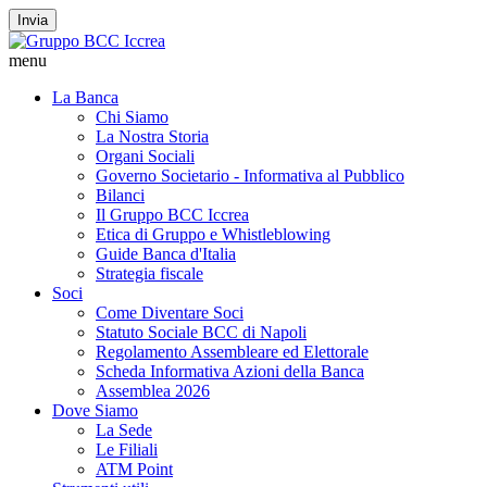
Invia
menu
La Banca
Chi Siamo
La Nostra Storia
Organi Sociali
Governo Societario - Informativa al Pubblico
Bilanci
Il Gruppo BCC Iccrea
Etica di Gruppo e Whistleblowing
Guide Banca d'Italia
Strategia fiscale
Soci
Come Diventare Soci
Statuto Sociale BCC di Napoli
Regolamento Assembleare ed Elettorale
Scheda Informativa Azioni della Banca
Assemblea 2026
Dove Siamo
La Sede
Le Filiali
ATM Point