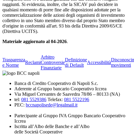
raggiunti. Si evidenzia, inoltre, che la SICAV può decidere in
qualsiasi momento di porre fine alle disposizioni adottate per la
commercializzazione delle azioni degli organismi di investimento
collettivo in uno Stato membro diverso dal proprio Stato membro
d'origine in conformità all'art. 93 bis della Direttiva 2009/65/CE
(Direttiva UCITS).
Materiale aggiornato al 04-2026
.
Arbitro
Trasparenza
Definizione
Disconosci
Reclami
Controversie
Accessibilità
e Norme
di Default
movimenti
Finanziarie
Banca di Credito Cooperativo di Napoli S.c.
Aderente al Gruppo bancario Cooperativo Iccrea
Via Miguel Cervantes de Saavedra 78/86 – 80133 (NA)
tel:
081 5529386
Telefax:
081 5522196
PEC:
bccnapolisede@legalmail.it
Partecipante al Gruppo IVA Gruppo Bancario Cooperativo
Iccrea
Iscritta all’Albo delle Banche e all’Albo
delle Società Cooperative