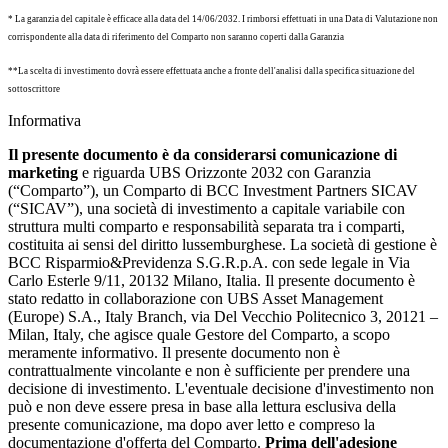
* La garanzia del capitale è efficace alla data del 14/06/2032. I rimborsi effettuati in una Data di Valutazione non
corrispondente alla data di riferimento del Comparto non saranno coperti dalla Garanzia
**La scelta di investimento dovrà essere effettuata anche a fronte dell'analisi dalla specifica situazione del
sottoscrittore
Informativa
Il presente documento è da considerarsi comunicazione di
marketing
e riguarda UBS Orizzonte 2032 con Garanzia
(“Comparto”), un Comparto di BCC Investment Partners SICAV
(“SICAV”), una società di investimento a capitale variabile con
struttura multi comparto e responsabilità separata tra i comparti,
costituita ai sensi del diritto lussemburghese. La società di gestione è
BCC Risparmio&Previdenza S.G.R.p.A. con sede legale in Via
Carlo Esterle 9/11, 20132 Milano, Italia. Il presente documento è
stato redatto in collaborazione con UBS Asset Management
(Europe) S.A., Italy Branch, via Del Vecchio Politecnico 3, 20121 –
Milan, Italy, che agisce quale Gestore del Comparto, a scopo
meramente informativo. Il presente documento non è
contrattualmente vincolante e non è sufficiente per prendere una
decisione di investimento. L'eventuale decisione d'investimento non
può e non deve essere presa in base alla lettura esclusiva della
presente comunicazione, ma dopo aver letto e compreso la
documentazione d'offerta del Comparto.
Prima dell'adesione