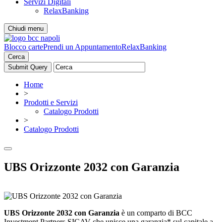
Servizi Digitali
RelaxBanking
Chiudi menu
Blocco carte
Prendi un Appuntamento
RelaxBanking
Cerca
Home
>
Prodotti e Servizi
Catalogo Prodotti
>
Catalogo Prodotti
UBS Orizzonte 2032 con Garanzia
UBS Orizzonte 2032 con Garanzia
è un comparto di BCC
Investment Partners SICAV che unisce una garanzia* sul capitale a