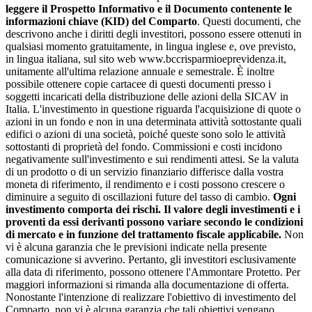
leggere il Prospetto Informativo e il Documento contenente le
informazioni chiave (KID) del Comparto
. Questi documenti, che
descrivono anche i diritti degli investitori, possono essere ottenuti in
qualsiasi momento gratuitamente, in lingua inglese e, ove previsto,
in lingua italiana, sul sito web www.bccrisparmioeprevidenza.it,
unitamente all'ultima relazione annuale e semestrale. È inoltre
possibile ottenere copie cartacee di questi documenti presso i
soggetti incaricati della distribuzione delle azioni della SICAV in
Italia. L'investimento in questione riguarda l'acquisizione di quote o
azioni in un fondo e non in una determinata attività sottostante quali
edifici o azioni di una società, poiché queste sono solo le attività
sottostanti di proprietà del fondo. Commissioni e costi incidono
negativamente sull'investimento e sui rendimenti attesi. Se la valuta
di un prodotto o di un servizio finanziario differisce dalla vostra
moneta di riferimento, il rendimento e i costi possono crescere o
diminuire a seguito di oscillazioni future del tasso di cambio.
Ogni
investimento comporta dei rischi. Il valore degli investimenti e i
proventi da essi derivanti possono variare secondo le condizioni
di mercato e in funzione del trattamento fiscale applicabile.
Non
vi è alcuna garanzia che le previsioni indicate nella presente
comunicazione si avverino. Pertanto, gli investitori esclusivamente
alla data di riferimento, possono ottenere l'Ammontare Protetto. Per
maggiori informazioni si rimanda alla documentazione di offerta.
Nonostante l'intenzione di realizzare l'obiettivo di investimento del
Comparto, non vi è alcuna garanzia che tali obiettivi vengano