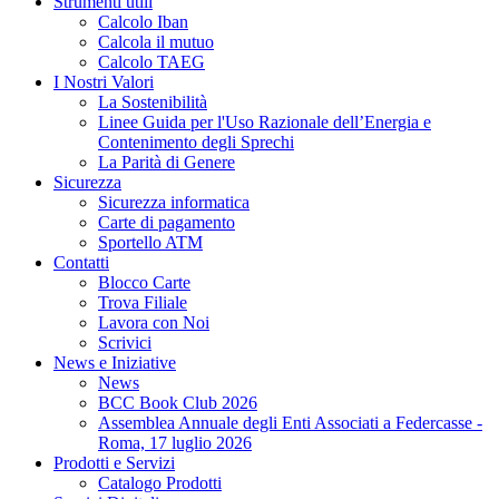
Strumenti utili
Calcolo Iban
Calcola il mutuo
Calcolo TAEG
I Nostri Valori
La Sostenibilità
Linee Guida per l'Uso Razionale dell’Energia e
Contenimento degli Sprechi
La Parità di Genere
Sicurezza
Sicurezza informatica
Carte di pagamento
Sportello ATM
Contatti
Blocco Carte
Trova Filiale
Lavora con Noi
Scrivici
News e Iniziative
News
BCC Book Club 2026
Assemblea Annuale degli Enti Associati a Federcasse -
Roma, 17 luglio 2026
Prodotti e Servizi
Catalogo Prodotti